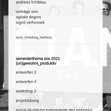
andreas lichtblau
vorträge von:
aglaée degros
sigrid verhovsek
…
karte_einladung_hartberg
semesterthema sos 2021
(un)gewohnt_produktiv
entwerfen 2
entwerfen 4
workshop 2
projektübung
sozial-räumliche experimente des wohnens