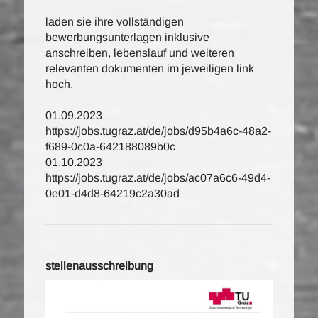
laden sie ihre vollständigen
bewerbungsunterlagen inklusive
anschreiben, lebenslauf und weiteren
relevanten dokumenten im jeweiligen link
hoch.
01.09.2023
https://jobs.tugraz.at/de/jobs/d95b4a6c-48a2-
f689-0c0a-642188089b0c
01.10.2023
https://jobs.tugraz.at/de/jobs/ac07a6c6-49d4-
0e01-d4d8-64219c2a30ad
stellenausschreibung