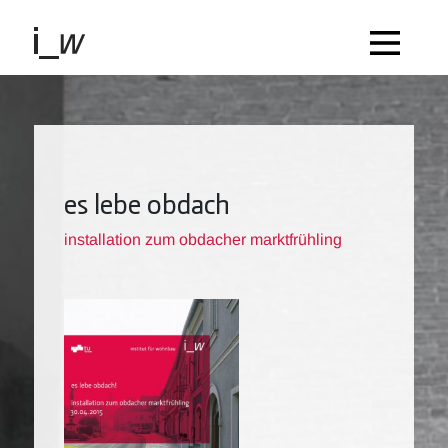
es lebe obdach
installation zum obdacher marktfrühling