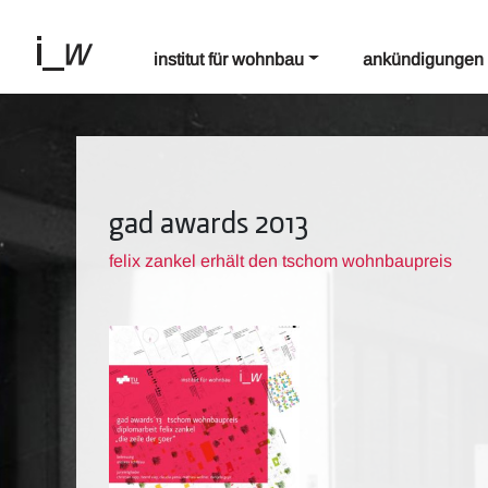
institut für wohnbau
ankündigungen
gad awards 2013
felix zankel erhält den tschom wohnbaupreis