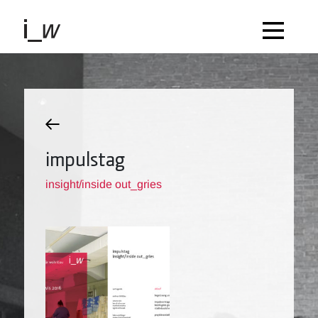
impulstag
insight/inside out_gries