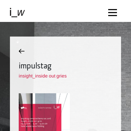
impulstag
insight_inside out gries