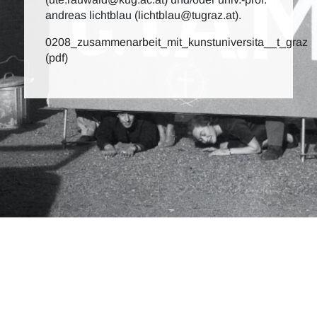
andreas lichtblau (
lichtblau@tugraz.at
).
0208_zusammenarbeit_mit_kunstuniversita__t_graz
(pdf)
c.i.a.m.