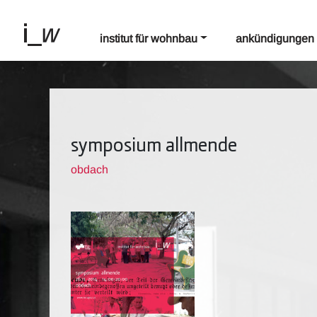
institut für wohnbau
ankündigungen
symposium allmende
obdach