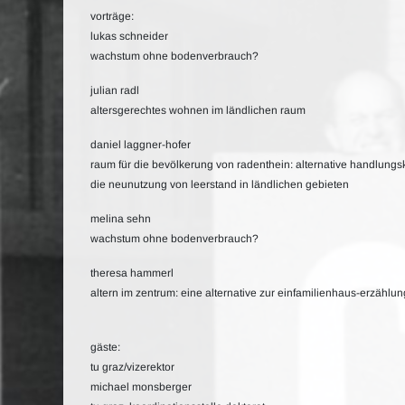
vorträge:
lukas schneider
wachstum ohne bodenverbrauch?
julian radl
altersgerechtes wohnen im ländlichen raum
daniel laggner-hofer
raum für die bevölkerung von radenthein: alternative handlungs
die neunutzung von leerstand in ländlichen gebieten
melina sehn
wachstum ohne bodenverbrauch?
theresa hammerl
altern im zentrum: eine alternative zur einfamilienhaus-erzählun
gäste:
tu graz/vizerektor
michael monsberger