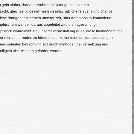
geht einher, dass das wohnen im alter gemeinsam mit
acht, gleichzeitig besteht eine gesellschaftliche relevanz und chance.
diese drängenden themen unserer zeit, über deren positiv konnotierte
aphischem wandel. daraus abgeleitet wird die fragestellung,
upt noch wahrnimmt. ziel unserer veranstaltung ist es, diese themenbereiche
n von studierenden zu bündeln und zu vertiefen um daraus lösungen
einer isolierten betrachtung soll durch methoden der vernetzung und
eiligten akteur*innen gefördert werden.