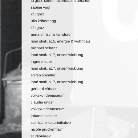
tu graz, koordinationsstelle doktorat
sabine vogl
kfu graz
ulla kribernegg
kfu graz
anna-christina kaindradl
land stmk. a15, energie & wohnbau
michael sebanz
land stmk. a17, ortsentwicklung
ingrid moder
land stmk. a17, ortsentwicklung
stefan spindler
land stmk. a17, ortsentwicklung
gerhard vötsch
volkskundemuseum
claudia unger
volkskundemuseum
johannes maier
steirische kulturinitiative
nicole pruckermayr
studiomagic