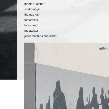
thomas kalcher
studiomagic
thomas kain
metatektur
lore stangl
metatektur
josef-matthias printschler