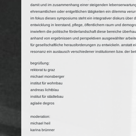
damit und im zusammenhang einer steigenden lebenserwartung 
ehrenamtlichen oder entgeltlichen tätigkeiten ein dilemma verurs
im fokus dieses symposiums steht ein integrativer diskurs über 
entwicklung in leerstand, pflege, öffentlichem raum und demogr
inwiefern die politische förderlandschaft diese bereiche überha
anhand von ergebnissen und perspektiven ausgewählter arbeite
für gesellschaftliche herausforderungen zu entwickeln. anstatt 
resonanz ein austausch verschiedener institutionen bzw. der bet
begrüßung:
rektorat tu graz
michael monsberger
institut für wohnbau
andreas lichtblau
institut für städtebau
aglaée degros
moderation:
michael heil
karina brünner