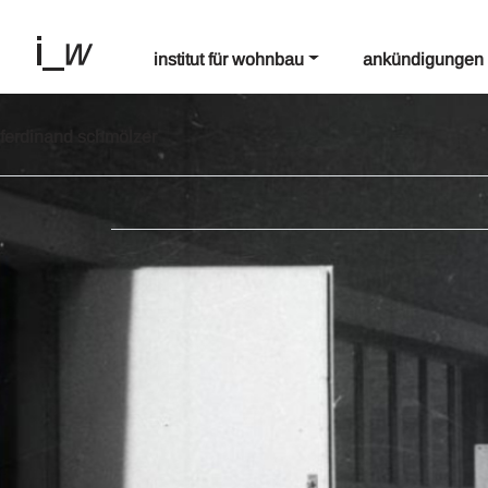
institut für wohnbau
ankündigungen
ferdinand schmölzer