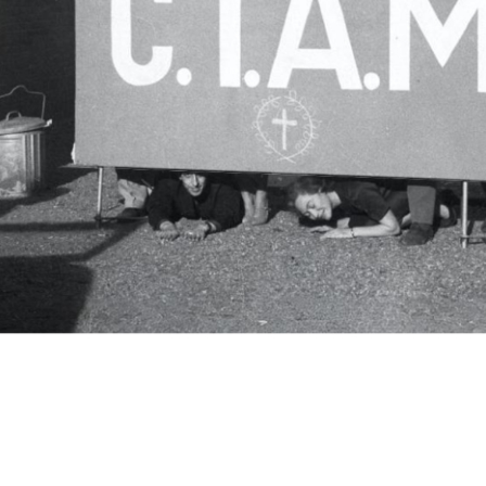
c.i.a.m.