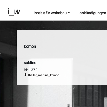
institut für wohnbau
ankündigungen
komon
subline
id: 1372
thaller_martina_komon