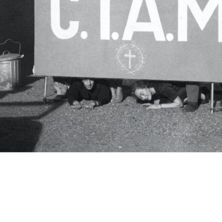
c.i.a.m.