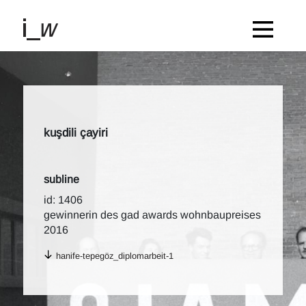
kuşdili çayiri
subline
id: 1406
gewinnerin des gad awards wohnbaupreises
2016
hanife-tepegöz_diplomarbeit-1