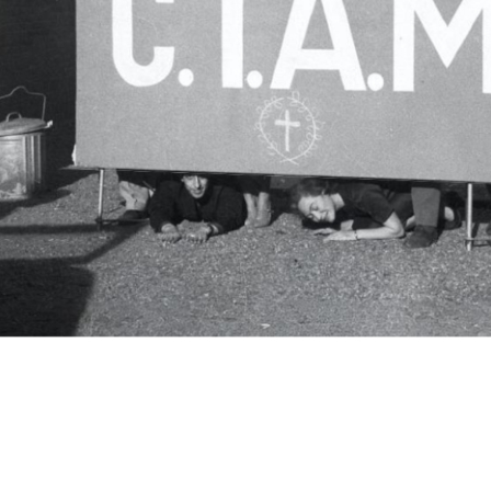
c.i.a.m.