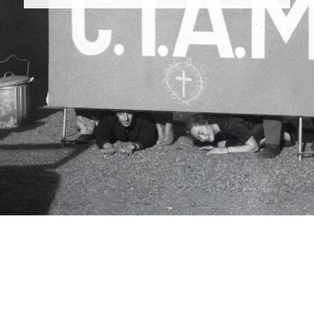
c.i.a.m.