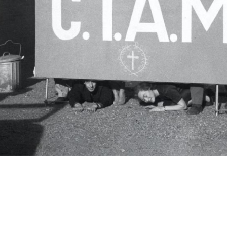
c.i.a.m.