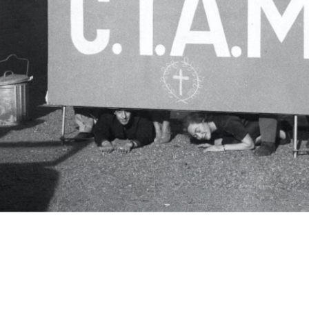
c.i.a.m.