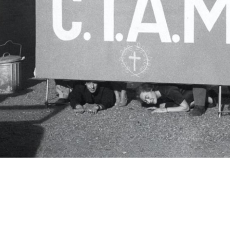
c.i.a.m.