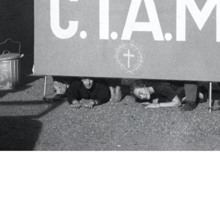
c.i.a.m.