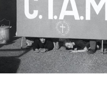
c.i.a.m.