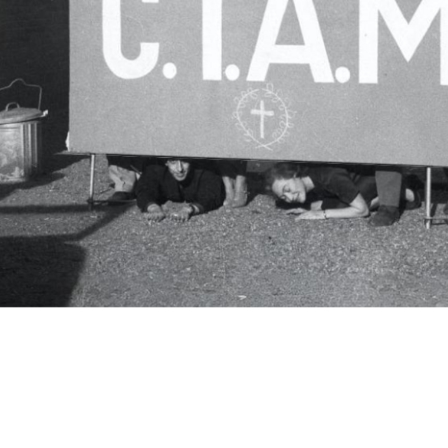
c.i.a.m.