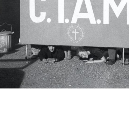
c.i.a.m.