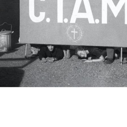
c.i.a.m.