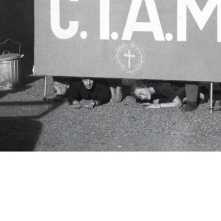
c.i.a.m.