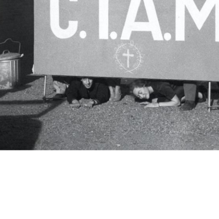
c.i.a.m.