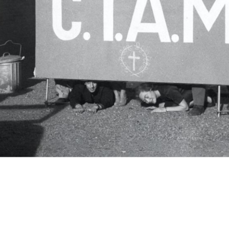
c.i.a.m.