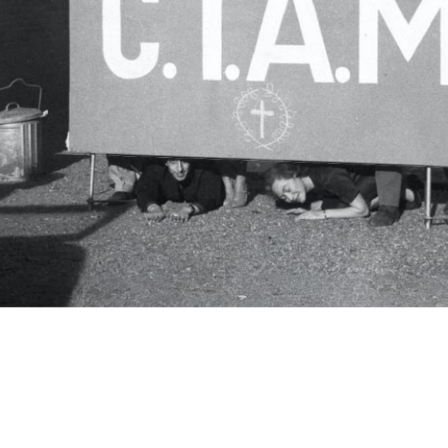
c.i.a.m.