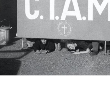
c.i.a.m.