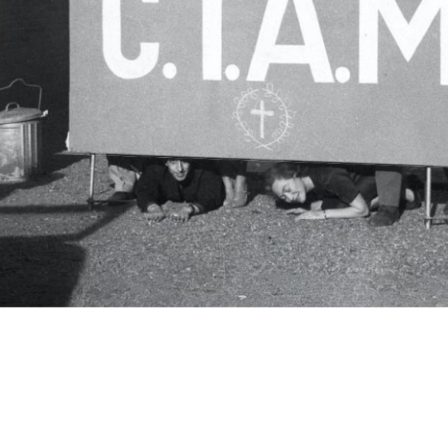
c.i.a.m.