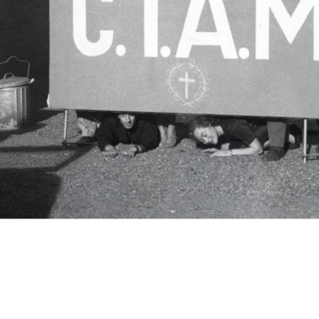
c.i.a.m.