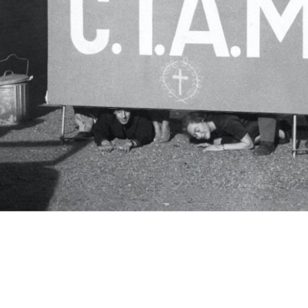
c.i.a.m.