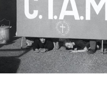
c.i.a.m.