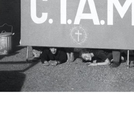
c.i.a.m.