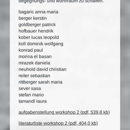
begegnungs- und wohnraum zu schaffen.
bagaric anna maria
berger kerstin
goldberger patrick
hofbauer hendrik
kober lucas leopold
koll dominik wolfgang
konrad paul
morina el basan
mrazek daniela
neuhold david christian
reiter sebastian
rittberger sarah maria
sever sasa
stefan mario
tamandl laura
aufgabenstellung workshop 2 (pdf, 539,8 kb)
literaturliste workshop 2 (pdf, 404,0 kb)