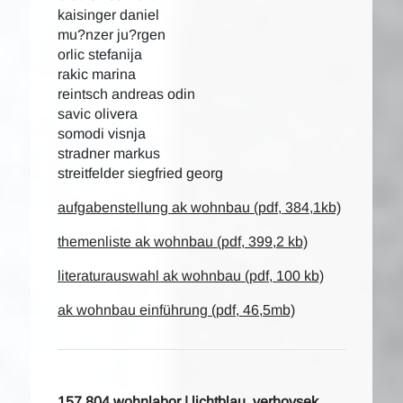
kaisinger daniel
mu?nzer ju?rgen
orlic stefanija
rakic marina
reintsch andreas odin
savic olivera
somodi visnja
stradner markus
streitfelder siegfried georg
aufgabenstellung ak wohnbau (pdf, 384,1kb)
themenliste ak wohnbau (pdf, 399,2 kb)
literaturauswahl ak wohnbau (pdf, 100 kb)
ak wohnbau einführung (pdf, 46,5mb)
157.804 wohnlabor | lichtblau, verhovsek