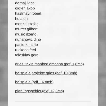
dernaj ivica
gigler jakob
haslmayr robert
huta eni
menzel stefan
murrer gilbert
music dzeno
nuhanovic dino
pasterk mario
rucker alfred
telesklav gerd
gries_texte manfred omahna (pdf, 1,8mb)
beispiele projekte gries (pdf, 10,8mb)
beispiele (pdf, 16,8mb)
planungsgebiet (dxf, 12,3mb)