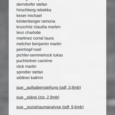
derndorfer stefan
hirschberg rebekka
keser michael
köstenberger ramona
kruschitz claudia marlen
lenz charlotte
martinez corral laura
melcher benjamin martin
peinhopf noel
pichler-semmelrock lukas
puchleitner caroline
röck martin
spindler stefan
stöttner kathrin
pue _aufgabenstellung (pdf, 3,8mb)
pue _pläne (zip, 2,9mb)
pue _sozialraumanalyse (pdf, 9,6mb)