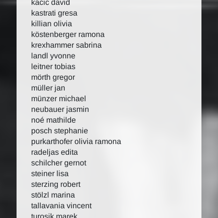
kacic david
kastrati gresa
killian olivia
köstenberger ramona
krexhammer sabrina
landl yvonne
leitner tobias
mörth gregor
müller jan
münzer michael
neubauer jasmin
noé mathilde
posch stephanie
purkarthofer olivia ramona
radeljas edita
schilcher gernot
steiner lisa
sterzing robert
stölzl marina
tallavania vincent
turosik marek