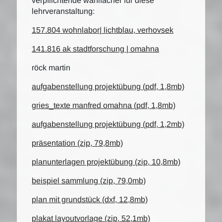
verpflichtende wahlfächer für diese
lehrveranstaltung:
157.804 wohnlabor| lichtblau, verhovsek
141.816 ak stadtforschung | omahna
röck martin
aufgabenstellung projektübung (pdf, 1,8mb)
gries_texte manfred omahna (pdf, 1,8mb)
aufgabenstellung projektübung (pdf, 1,2mb)
präsentation (zip, 79,8mb)
planunterlagen projektübung (zip, 10,8mb)
beispiel sammlung (zip, 79,0mb)
plan mit grundstück (dxf, 12,8mb)
plakat layoutvorlage (zip, 52,1mb)