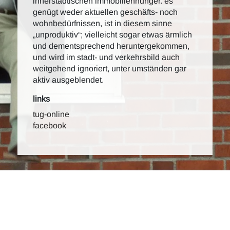
innerstädtischen immobilienhunger. es
genügt weder aktuellen geschäfts- noch
wohnbedürfnissen, ist in diesem sinne
„unproduktiv“; vielleicht sogar etwas ärmlich
und dementsprechend heruntergekommen,
und wird im stadt- und verkehrsbild auch
weitgehend ignoriert, unter umständen gar
aktiv ausgeblendet.
links
tug-online
facebook
lv unterlagen/ss2020/hintergruende sos20/200228_e4_sos20.jpg