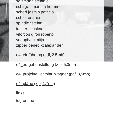
salzmann stefanie
schagerl martina hermine
scherf jasmin patricia
schloffer anja
spindler stefan
trattler christina
viforcos giron roberto
vodopivec mitja
zipper benedikt alexander
e4_einführung (pdf, 2,5mb)
e4_aufgabenstellung (zip, 5,3mb)
e4_projekte lichtblau.wagner (pdf, 3,5mb)
e4_pläne (zip, 1,7mb)
links
tug-online
c.i.a.m.