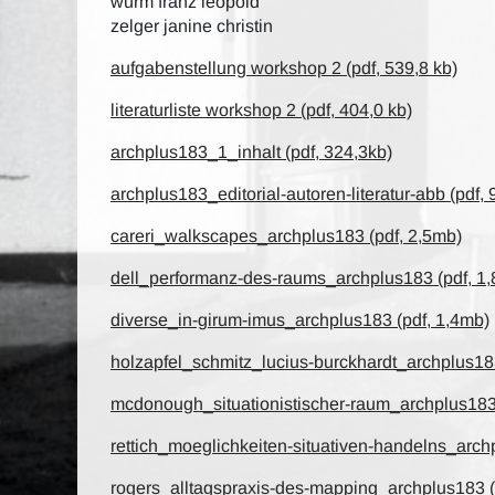
wurm franz leopold
zelger janine christin
aufgabenstellung workshop 2 (pdf, 539,8 kb)
literaturliste workshop 2 (pdf, 404,0 kb)
archplus183_1_inhalt (pdf, 324,3kb)
archplus183_editorial-autoren-literatur-abb (pdf,
careri_walkscapes_archplus183 (pdf, 2,5mb)
dell_performanz-des-raums_archplus183 (pdf, 1
diverse_in-girum-imus_archplus183 (pdf, 1,4mb)
holzapfel_schmitz_lucius-burckhardt_archplus183
mcdonough_situationistischer-raum_archplus183 
rettich_moeglichkeiten-situativen-handelns_arch
rogers_alltagspraxis-des-mapping_archplus183 (