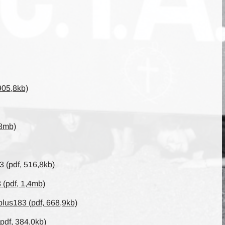
 905,8kb)
,8mb)
 (pdf, 516,8kb)
(pdf, 1,4mb)
plus183 (pdf, 668,9kb)
pdf, 384,0kb)