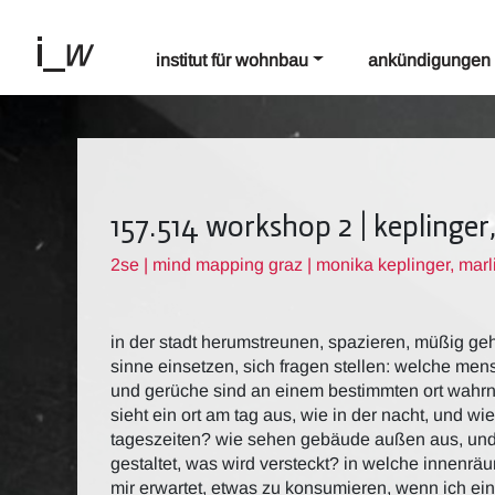
institut für wohnbau
ankündigungen
157.514 workshop 2 | keplinger
2se | mind mapping graz | monika keplinger, mar
in der stadt herumstreunen, spazieren, müßig ge
sinne einsetzen, sich fragen stellen: welche m
und gerüche sind an einem bestimmten ort wahr
sieht ein ort am tag aus, wie in der nacht, und w
tageszeiten? wie sehen gebäude außen aus, und w
gestaltet, was wird versteckt? in welche innenrä
mir erwartet, etwas zu konsumieren, wenn ich ein