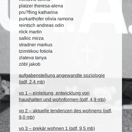
platzer theresa-alena
pru?fling katharina
purkarthofer olivia ramona
reintsch andreas odin
röck martin
salkic mirza
stradner markus
tzimitikou fotiola
zlateva tanya
zöbl jakob
aufgabenstellung angewandte soziologie
(pdf, 2,4 mb)
vo 1 – einleitung, entwicklung von
haushalten und wohnformen (pdf, 4,9 mb)
vo 2 – aktuelle tendenzen des wohnens (pdf,
9,0 mb)
vo 3 – prekär wohnen 1 (pdf, 9,5 mb)