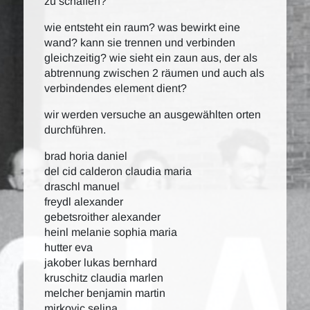
zu schaffen?
wie entsteht ein raum? was bewirkt eine
wand? kann sie trennen und verbinden
gleichzeitig? wie sieht ein zaun aus, der als
abtrennung zwischen 2 räumen und auch als
verbindendes element dient?
wir werden versuche an ausgewählten orten
durchführen.
brad horia daniel
del cid calderon claudia maria
draschl manuel
freydl alexander
gebetsroither alexander
heinl melanie sophia maria
hutter eva
jakober lukas bernhard
kruschitz claudia marlen
melcher benjamin martin
mirkovic selina