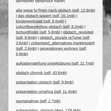
derndorfer stefanröck martin
alle wege fu?hren nach obdach (pdf, 12,8mb)
|
das obdach wagerl (pdf, 15,1mb)
|
kinderwerkstatt (pdf, 8,6mb)
|
zukunftsworkshop obdach (pdf, 8,2mb)
|
tschurdlhotel (pdf, 5,8mb)
|
obdach_revisited
(pdf, 9,8mb)
|
obdach_plurale ra?ume (pdf,
3,6mb)
|
zirbenland_alternatives marktmodell
(pdf, 2,6mb)
|
generationen wohnen (pdf,
6,8mb)
aufgabenstellung projektübung (pdf, 11,7mb)
obdach chronik (pdf, 43,6mb)
präsentation obdach (pdf, 9,8mb)
präsentation omahna (pdf, 11,4mb)
raumanalyse (pdf, 2,7mb)
schwarzplan_obdach (dwg, 179,4kb)