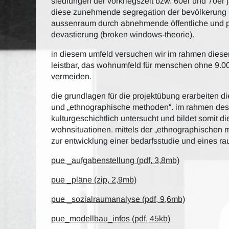
siedlungen der vorkriegszeit bzw. 60er und 70er j
diese zunehmende segregation der bevölkerung in
aussenraum durch abnehmende öffentliche und pr
devastierung (broken windows-theorie).
in diesem umfeld versuchen wir im rahmen diese
leistbar, das wohnumfeld für menschen ohne 9.0
vermeiden.
die grundlagen für die projektübung erarbeiten 
und „ethnographische methoden“. im rahmen des 
kulturgeschichtlich untersucht und bildet somit d
wohnsituationen. mittels der „ethnographischen
zur entwicklung einer bedarfsstudie und eines 
pue _aufgabenstellung (pdf, 3,8mb)
pue _pläne (zip, 2,9mb)
pue _sozialraumanalyse (pdf, 9,6mb)
pue_modellbau_infos (pdf, 45kb)