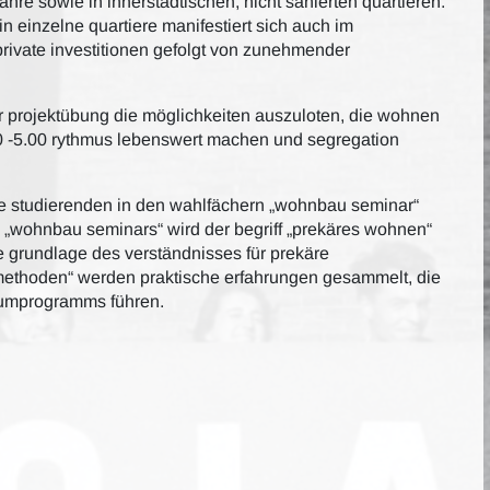
ahre sowie in innerstädtischen, nicht sanierten quartieren.
 einzelne quartiere manifestiert sich auch im
ivate investitionen gefolgt von zunehmender
r projektübung die möglichkeiten auszuloten, die wohnen
0 -5.00 rythmus lebenswert machen und segregation
die studierenden in den wahlfächern „wohnbau seminar“
„wohnbau seminars“ wird der begriff „prekäres wohnen“
ie grundlage des verständnisses für prekäre
 methoden“ werden praktische erfahrungen gesammelt, die
raumprogramms führen.