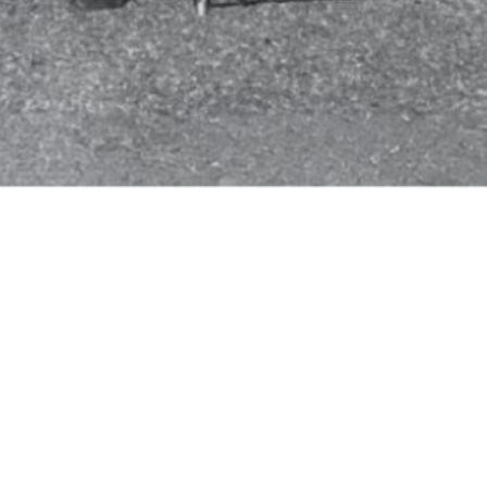
c.i.a.m.