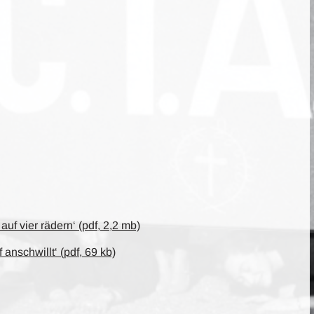
uf vier rädern‘ (pdf, 2,2 mb)
anschwillt‘ (pdf, 69 kb)