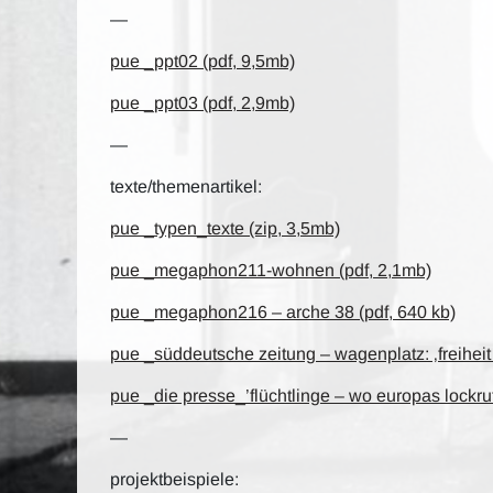
—
pue _ppt02 (pdf, 9,5mb)
pue _ppt03 (pdf, 2,9mb)
—
texte/themenartikel:
pue _typen_texte (zip, 3,5mb)
pue _megaphon211-wohnen (pdf, 2,1mb)
pue _megaphon216 – arche 38 (pdf, 640 kb)
pue _süddeutsche zeitung – wagenplatz: ‚freiheit a
pue _die presse_’flüchtlinge – wo europas lockruf 
—
projektbeispiele: