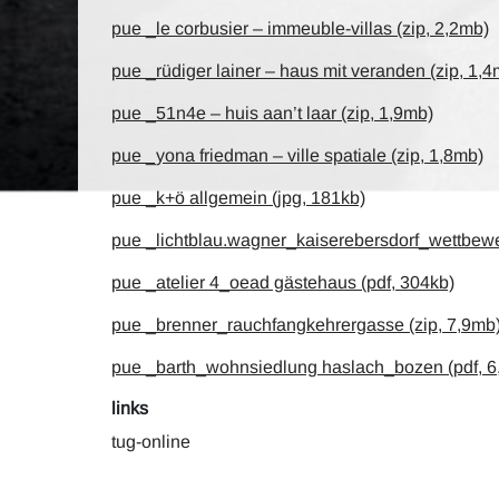
pue _le corbusier – immeuble-villas (zip, 2,2mb)
pue _rüdiger lainer – haus mit veranden (zip, 1,4
pue _51n4e – huis aan’t laar (zip, 1,9mb)
pue _yona friedman – ville spatiale (zip, 1,8mb)
pue _k+ö allgemein (jpg, 181kb)
pue _lichtblau.wagner_kaiserebersdorf_wettbewe
pue _atelier 4_oead gästehaus (pdf, 304kb)
pue _brenner_rauchfangkehrergasse (zip, 7,9mb
pue _barth_wohnsiedlung haslach_bozen (pdf, 6
links
tug-online