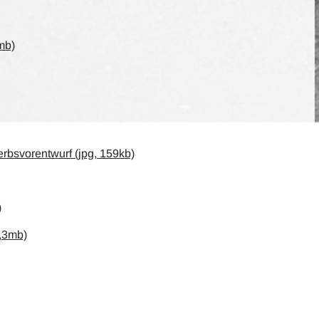
mb)
rbsvorentwurf (jpg, 159kb)
)
,3mb)