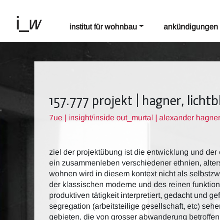
institut für wohnbau
ankündigungen
157.777 projekt | hagner, lichtb
7ue | insight/inside out_murtal | alexander hagner
ziel der projektübung ist die entwicklung und der
ein zusammenleben verschiedener ethnien, alters
wohnen wird in diesem kontext nicht als selbstz
der klassischen moderne und des reinen funktional
produktiven tätigkeit interpretiert, gedacht und g
segregation (arbeitsteilige gesellschaft, etc) se
gebieten, die von grosser abwanderung betroffen