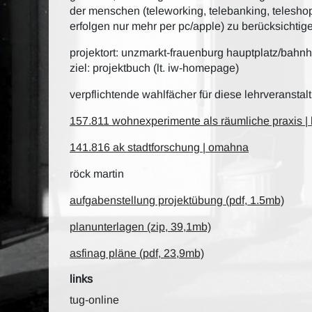
der menschen (teleworking, telebanking, telesho
erfolgen nur mehr per pc/apple) zu berücksichtig
projektort: unzmarkt-frauenburg hauptplatz/bahnho
ziel: projektbuch (lt. iw-homepage)
verpflichtende wahlfächer für diese lehrveranstal
157.811 wohnexperimente als räumliche praxis |
141.816 ak stadtforschung | omahna
röck martin
aufgabenstellung projektübung (pdf, 1.5mb)
planunterlagen (zip, 39,1mb)
asfinag pläne (pdf, 23,9mb)
links
tug-online