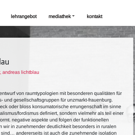
lehrangebot
mediathek
kontakt
lau
, andreas lichtblau
 entwurf von raumtypologien mit besonderen qualitäten für
- und gesellschaftsgruppen für unzmarkt-frauenburg.
weck oder bloss konsumatorische errungenschaft im sinne
ismus/fordismus definiert, sondern vielmehr als teil einer
eformt. negative aspekte und folgen der funktionellen
hen wir in zunehmender deutlichkeit besonders in ruralen
 sind… andererseits ist auch die zunehmende isolation