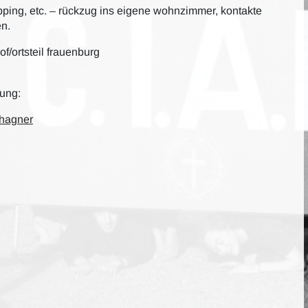
pping, etc. – rückzug ins eigene wohnzimmer, kontakte
en.
f/ortsteil frauenburg
tung:
 hagner