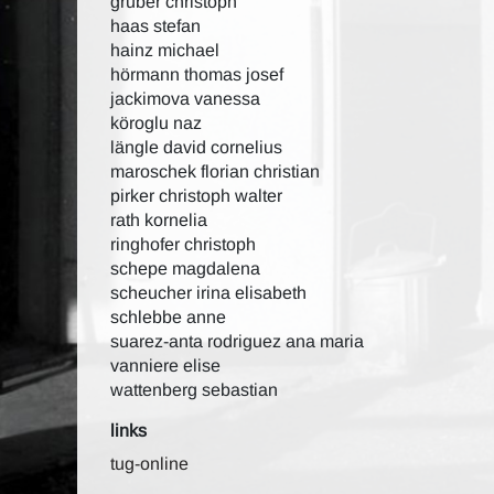
gruber christoph
haas stefan
hainz michael
hörmann thomas josef
jackimova vanessa
köroglu naz
längle david cornelius
maroschek florian christian
pirker christoph walter
rath kornelia
ringhofer christoph
schepe magdalena
scheucher irina elisabeth
schlebbe anne
suarez-anta rodriguez ana maria
vanniere elise
wattenberg sebastian
links
tug-online