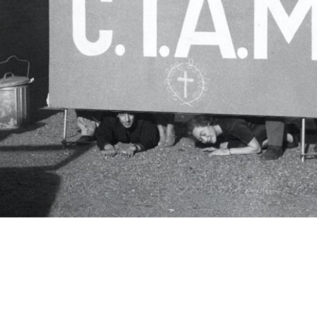
c.i.a.m.