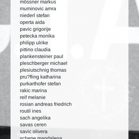
mössner markus
muminovic amra
niederl stefan
operta aida
pavic grigorije
petecka monika
philipp ulrike
pittino claudia
plankensteiner paul
pleschberger michael
plesiutschnig thomas
pru?fling katharina
purkarthofer stefan
rakic marina
reif melanie
rosian andreas friedrich
routil ines
sach angelika
savas ceren
savic olivera
schepe magdalena