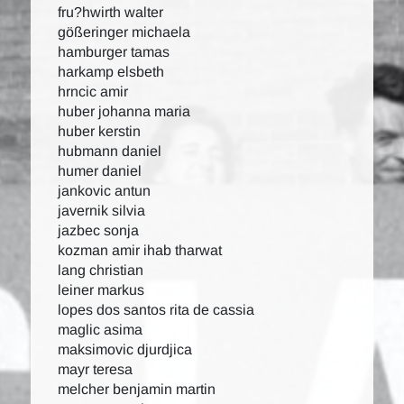
fru?hwirth walter
gößeringer michaela
hamburger tamas
harkamp elsbeth
hrncic amir
huber johanna maria
huber kerstin
hubmann daniel
humer daniel
jankovic antun
javernik silvia
jazbec sonja
kozman amir ihab tharwat
lang christian
leiner markus
lopes dos santos rita de cassia
maglic asima
maksimovic djurdjica
mayr teresa
melcher benjamin martin