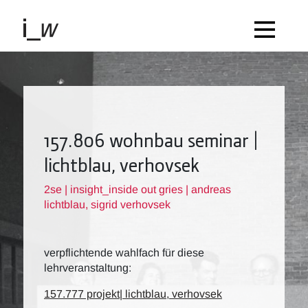
157.806 wohnbau seminar |
lichtblau, verhovsek
2se | insight_inside out gries | andreas
lichtblau, sigrid verhovsek
verpflichtende wahlfach für diese
lehrveranstaltung:
157.777 projekt| lichtblau, verhovsek