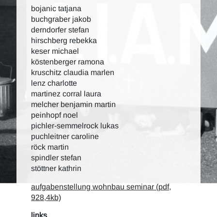
bojanic tatjana
buchgraber jakob
derndorfer stefan
hirschberg rebekka
keser michael
köstenberger ramona
kruschitz claudia marlen
lenz charlotte
martinez corral laura
melcher benjamin martin
peinhopf noel
pichler-semmelrock lukas
puchleitner caroline
röck martin
spindler stefan
stöttner kathrin
aufgabenstellung wohnbau seminar (pdf,
928,4kb)
links