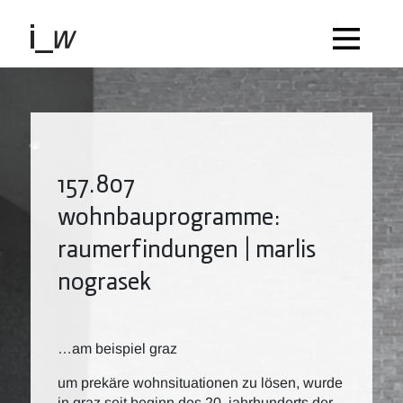
157.807
wohnbauprogramme:
raumerfindungen | marlis
nograsek
…am beispiel graz
um prekäre wohnsituationen zu lösen, wurde
in graz seit beginn des 20. jahrhunderts der