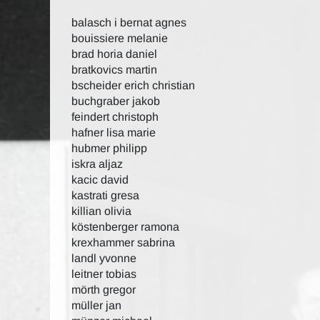
balasch i bernat agnes
bouissiere melanie
brad horia daniel
bratkovics martin
bscheider erich christian
buchgraber jakob
feindert christoph
hafner lisa marie
hubmer philipp
iskra aljaz
kacic david
kastrati gresa
killian olivia
köstenberger ramona
krexhammer sabrina
landl yvonne
leitner tobias
mörth gregor
müller jan