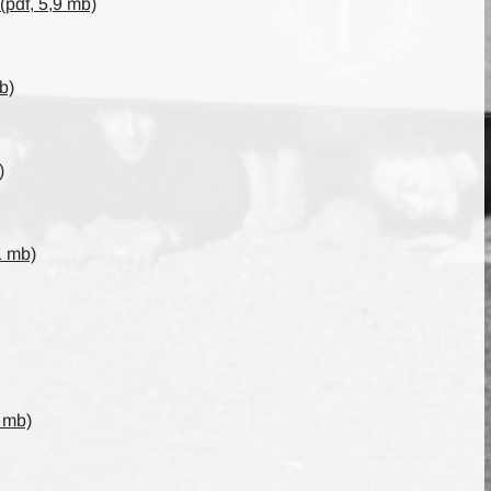
pdf, 5,9 mb)
b)
)
1 mb)
 mb)