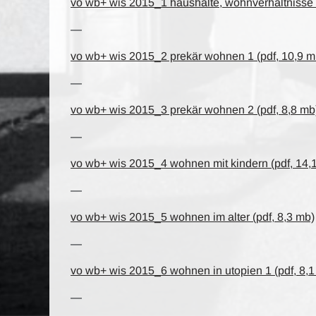
vo wb+ wis 2015_1 haushalte, wohnverhältnisse (
—
vo wb+ wis 2015_2 prekär wohnen 1 (pdf, 10,9 m
—
vo wb+ wis 2015_3 prekär wohnen 2 (pdf, 8,8 mb
—
vo wb+ wis 2015_4 wohnen mit kindern (pdf, 14,
—
vo wb+ wis 2015_5 wohnen im alter (pdf, 8,3 mb)
—
vo wb+ wis 2015_6 wohnen in utopien 1 (pdf, 8,1
—