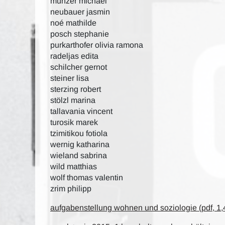
münzer michael
neubauer jasmin
noé mathilde
posch stephanie
purkarthofer olivia ramona
radeljas edita
schilcher gernot
steiner lisa
sterzing robert
stölzl marina
tallavania vincent
turosik marek
tzimitikou fotiola
wernig katharina
wieland sabrina
wild matthias
wolf thomas valentin
zrim philipp
aufgabenstellung wohnen und soziologie (pdf, 1