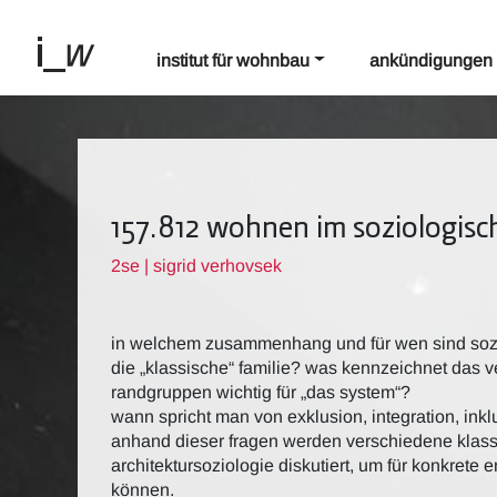
institut für wohnbau
ankündigungen
157.812 wohnen im soziologisch
2se | sigrid verhovsek
in welchem zusammenhang und für wen sind sozial
die „klassische“ familie? was kennzeichnet das v
randgruppen wichtig für „das system“?
wann spricht man von exklusion, integration, ink
anhand dieser fragen werden verschiedene klas
architektursoziologie diskutiert, um für konkrete
können.