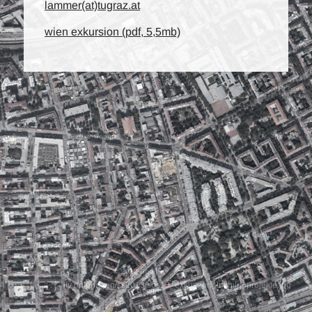
lammer(at)tugraz.at
wien exkursion (pdf, 5,5mb)
lv unterlagen/ss2013/sos13_exkursion_luftbild_projekte.jpg