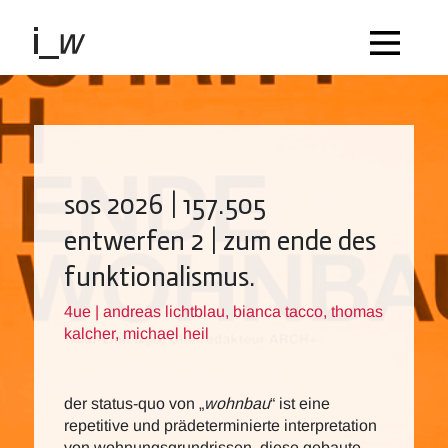
sos 2026 | 157.505
entwerfen 2 | zum ende des
funktionalismus.
4ue | andreas lichtblau, bianca tacco, thomas
kalcher, michael heil
der status-quo von „
wohnbau
“ ist eine
repetitive und prädeterminierte interpretation
von wohnungsgrundrissen. diese gebaute