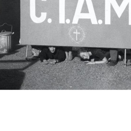
c.i.a.m.